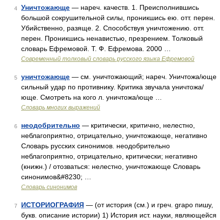
Уничтожающе
— нареч. качеств. 1. Преисполнившись
4
большой сокрушительной силы, проникшись ею. отт. перен.
Убийственно, разяще. 2. Способствуя уничтожению. отт.
перен. Проникшись ненавистью, презрением. Толковый
словарь Ефремовой. Т. Ф. Ефремова. 2000 …
Современный толковый словарь русского языка Ефремовой
уничтожающе
— см. уничтожающий; нареч. Уничтожа/юще
5
сильный удар по противнику. Критика звучала уничтожа/
юще. Смотреть на кого л. уничтожа/юще …
Словарь многих выражений
неодобрительно
— критически, критично, нелестно,
6
неблагоприятно, отрицательно, уничтожающе, негативно
Словарь русских синонимов. неодобрительно
неблагоприятно, отрицательно, критически; негативно
(книжн.) / отозваться: нелестно, уничтожающе Словарь
синонимов&#8230; …
Словарь синонимов
ИСТОРИОГРАФИЯ
— (от история (см.) и греч. grapo пишу,
7
букв. описание истории) 1) История ист. науки, являющейся